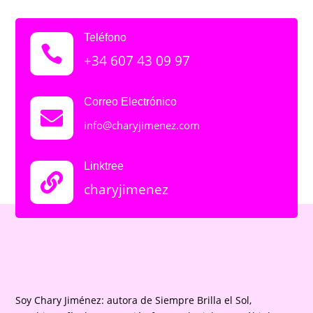
Teléfono

+34 607 43 09 97
Correo Electrónico

info@charyjimenez.com
Linktree

charyjimenez
Soy Chary Jiménez: autora de Siempre Brilla el Sol,